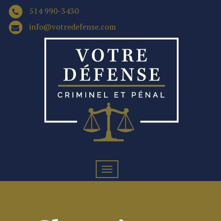
514 990-3430
info@votredefense.com